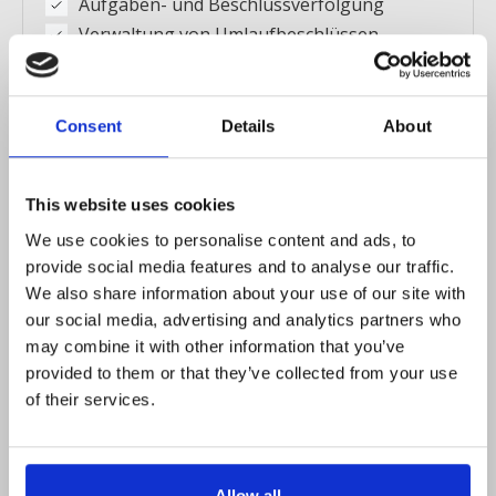
Aufgaben- und Beschlussverfolgung
Verwaltung von Umlaufbeschlüssen
Vertriebsteam kontaktieren
Consent
Details
About
Performance
Größere mittelständische Unternehmen mit
This website uses cookies
erweiterten Anforderungen an das
We use cookies to personalise content and ads, to
Zugriffsmanagement.
provide social media features and to analyse our traffic.
Enthaltene Funktionen:
We also share information about your use of our site with
Alle Funktionen des Professional Plans
our social media, advertising and analytics partners who
may combine it with other information that you’ve
Bis zu 10 Boards
provided to them or that they’ve collected from your use
Vorschläge von ausgewählten Nutzern
of their services.
Ausschlussoption von Agendapunkten
Sitzungsmappe mit Agenda und Dateien
Live-Abstimmungen im Meeting
Allow all